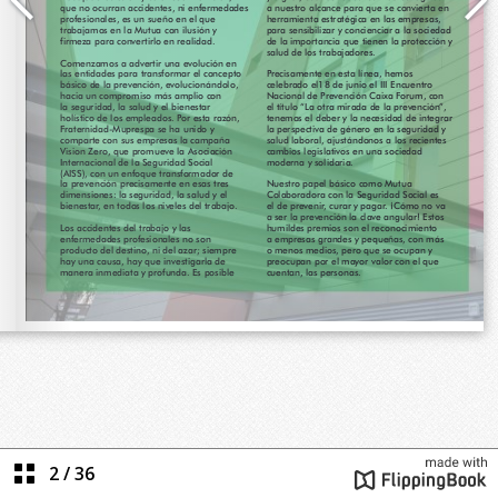
2
/
36