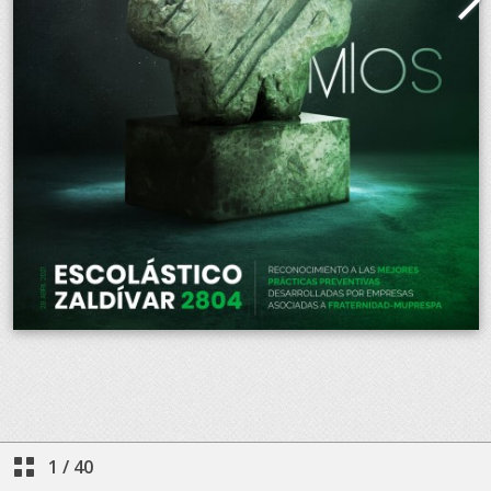
1
/
40