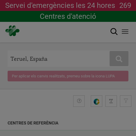
Servei d'emergències les 24 hores
269
Centres d'atenció
Cerca
Togg
navi
Vés
al
contingut
Cerca
Per aplicar els canvis realitzats, premeu sobre la icona LUPA
+compromiso
Guide
G
e
n
e
CENTRES DE REFERÈNCIA
r
a
COORDINATES
r