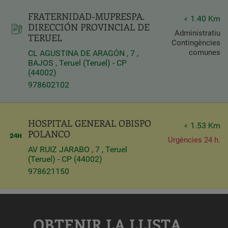
FRATERNIDAD-MUPRESPA.
Query
1.40 Km
DIRECCIÓN PROVINCIAL DE
Search
Administratiu
TERUEL
Contingències
comunes
CL AGUSTINA DE ARAGÓN , 7 ,
BAJOS , Teruel (Teruel) - CP
Centros
(44002)
978602102
HOSPITAL GENERAL OBISPO
1.53 Km
POLANCO
Urgències 24 h.
AV RUIZ JARABO , 7 , Teruel
(Teruel) - CP (44002)
978621150
Apply
OBTENIR LA LLISTA