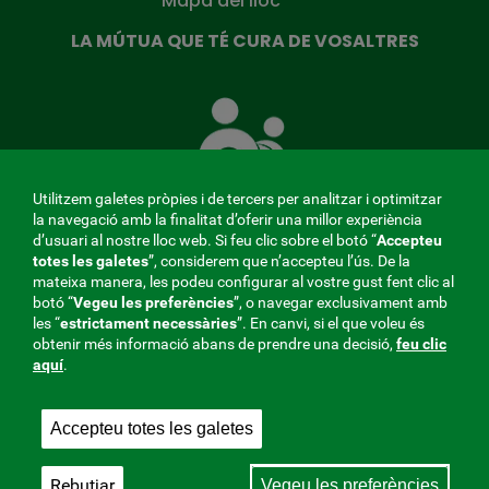
Mapa del lloc
LA MÚTUA QUE TÉ CURA DE VOSALTRES
La
Mútua
que
té
cura
Utilitzem galetes pròpies i de tercers per analitzar i optimitzar
de
la navegació amb la finalitat d’oferir una millor experiència
tu
d’usuari al nostre lloc web. Si feu clic sobre el botó “
Accepteu
totes les galetes
”, considerem que n’accepteu l’ús. De la
mateixa manera, les podeu configurar al vostre gust fent clic al
MENÚ
botó “
Vegeu les preferències
”, o navegar exclusivament amb
les “
estrictament
necessàries
”. En canvi, si el que voleu és
REDES
obtenir més informació abans de prendre una decisió,
feu clic
aquí
.
SOCIALES
Perfil del contractant
|
Cookies
|
Avís legal
|
Privacitat
V20
Accepteu totes les galetes
Mútua col·laboradora amb la Seguretat Social, 275.
Fraternidad-Muprespa 2026
Rebutjar
Vegeu les preferències