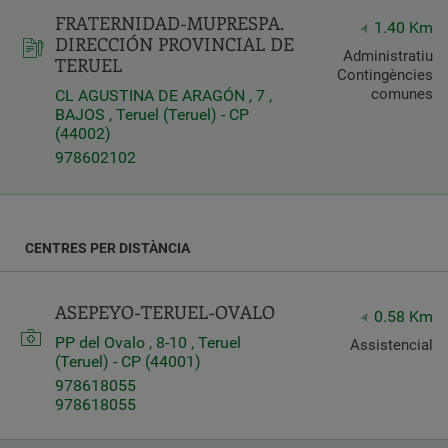
FRATERNIDAD-MUPRESPA.
Latitud
1.40 Km
DIRECCIÓN PROVINCIAL DE
Longitud
Administratiu
TERUEL
Contingències
comunes
CL AGUSTINA DE ARAGÓN , 7 ,
BAJOS , Teruel (Teruel) - CP
(44002)
978602102
Distancia
*
Distance
CENTRES PER DISTÀNCIA
in
Kilometers
ASEPEYO-TERUEL-OVALO
0.58 Km
PP del Ovalo , 8-10 , Teruel
Assistencial
Servicios
(Teruel) - CP (44001)
978618055
978618055