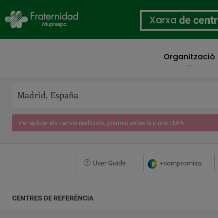
Xarxa
de cent
Organització
Vés
al
contingut
Per aplicar els canvis realitzats, premeu sobre la icona LUPA
User Guide
+compromiso
CENTRES DE REFERÈNCIA
COORDINATES