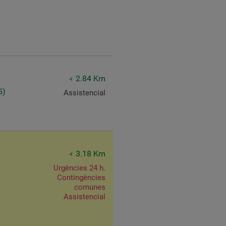
2.84 Km
5)
Assistencial
3.18 Km
Urgències 24 h.
Contingències
comunes
Assistencial