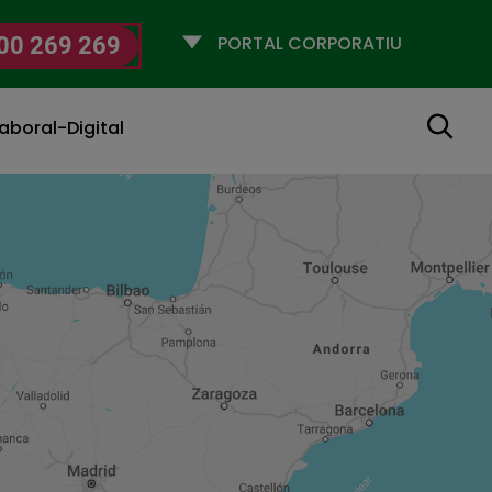
Selecciona
00 269 269
un
perfil
Cerca
aboral-Digital