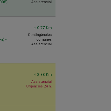
5005)
Assistencial
0.77 Km
Contingències
n) -
comunes
Assistencial
2.33 Km
Assistencial
Urgències 24 h.