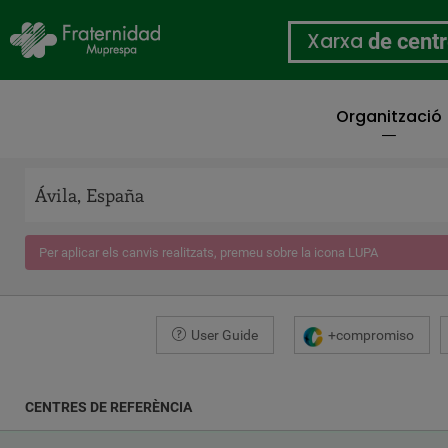
Xarxa
de cent
Organització
Vés
al
contingut
Per aplicar els canvis realitzats, premeu sobre la icona LUPA
User Guide
+compromiso
CENTRES DE REFERÈNCIA
COORDINATES