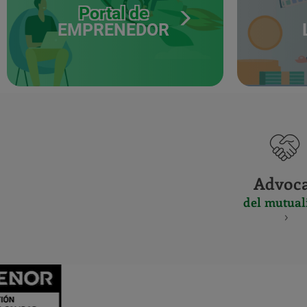
Portal de
EMPRENEDOR
Advoc
del mutual