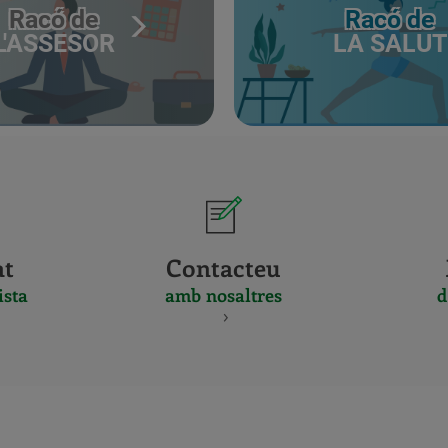
Racó de
Racó de
L'ASSESOR
LA SALUT
at
Contacteu
ista
amb nosaltres
d
CERTIFICADO
Y