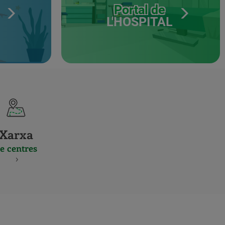
Portal de
L'HOSPITAL
Xarxa
e centres
S