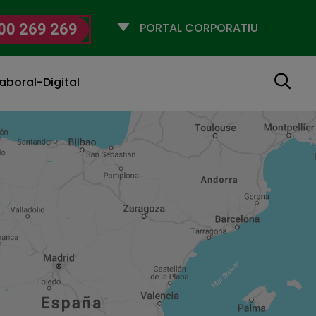
Selecciona
00 269 269
un
perfil
Cerca
aboral-Digital