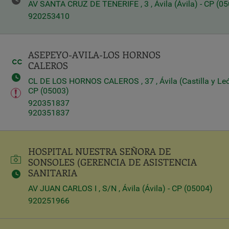
AV SANTA CRUZ DE TENERIFE , 3 , Ávila (Ávila) - CP (0
920253410
Query
Search
ASEPEYO-AVILA-LOS HORNOS
CALEROS
Centros
CL DE LOS HORNOS CALEROS , 37 , Ávila (Castilla y Leó
CP (05003)
920351837
920351837
HOSPITAL NUESTRA SEÑORA DE
SONSOLES (GERENCIA DE ASISTENCIA
SANITARIA
AV JUAN CARLOS I , S/N , Ávila (Ávila) - CP (05004)
Apply
920251966