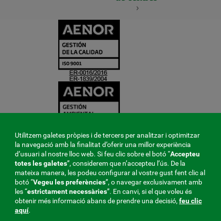
CERTIFICADO
Y
ACREDITACIO
Utilitzem galetes pròpies i de tercers per analitzar i optimitzar
la navegació amb la finalitat d’oferir una millor experiència
d’usuari al nostre lloc web. Si feu clic sobre el botó “
Accepteu
totes les galetes
”, considerem que n’accepteu l’ús. De la
mateixa manera, les podeu configurar al vostre gust fent clic al
botó “
Vegeu les preferències
”, o navegar exclusivament amb
les “
estrictament
necessàries
”. En canvi, si el que voleu és
obtenir més informació abans de prendre una decisió,
feu clic
aquí
.