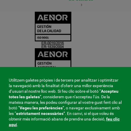
CERTIFICADO
Y
ACREDITACIO
Utilitzem galetes pròpies i de tercers per analitzar i optimitzar
la navegació amb la finalitat d’oferir una millor experiència
d’usuari al nostre lloc web. Si feu clic sobre el botó “
Accepteu
totes les galetes
”, considerem que n’accepteu l’ús. De la
mateixa manera, les podeu configurar al vostre gust fent clic al
botó “
Vegeu les preferències
”, o navegar exclusivament amb
les “
estrictament
necessàries
”. En canvi, si el que voleu és
obtenir més informació abans de prendre una decisió,
feu clic
aquí
.