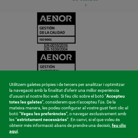
CERTIFICADO
Y
ACREDITACIO
Utilitzem galetes pròpies i de tercers per analitzar i optimitzar
la navegació amb la finalitat d’oferir una millor experiència
d’usuari al nostre lloc web. Si feu clic sobre el botó “
Accepteu
totes les galetes
”, considerem que n’accepteu l’ús. De la
mateixa manera, les podeu configurar al vostre gust fent clic al
botó “
Vegeu les preferències
”, o navegar exclusivament amb
les “
estrictament
necessàries
”. En canvi, si el que voleu és
obtenir més informació abans de prendre una decisió,
feu clic
aquí
.