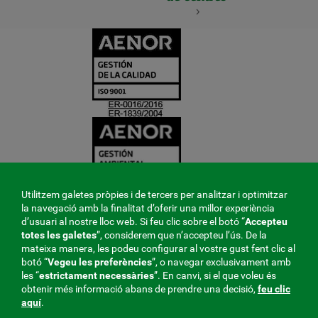
CERTIFICADO
Y
ACREDITACIO
Utilitzem galetes pròpies i de tercers per analitzar i optimitzar
la navegació amb la finalitat d’oferir una millor experiència
d’usuari al nostre lloc web. Si feu clic sobre el botó “
Accepteu
totes les galetes
”, considerem que n’accepteu l’ús. De la
mateixa manera, les podeu configurar al vostre gust fent clic al
botó “
Vegeu les preferències
”, o navegar exclusivament amb
les “
estrictament
necessàries
”. En canvi, si el que voleu és
obtenir més informació abans de prendre una decisió,
feu clic
aquí
.