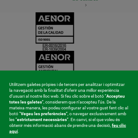
CERTIFICADO
Y
ACREDITACIO
Utilitzem galetes pròpies i de tercers per analitzar i optimitzar
la navegació amb la finalitat d’oferir una millor experiència
d’usuari al nostre lloc web. Si feu clic sobre el botó “
Accepteu
totes les galetes
”, considerem que n’accepteu l’ús. De la
mateixa manera, les podeu configurar al vostre gust fent clic al
botó “
Vegeu les preferències
”, o navegar exclusivament amb
les “
estrictament
necessàries
”. En canvi, si el que voleu és
obtenir més informació abans de prendre una decisió,
feu clic
aquí
.