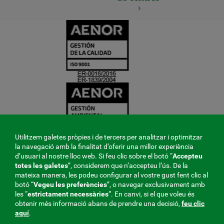
CERTIFICADO
Y
ACREDITACIO
Utilitzem galetes pròpies i de tercers per analitzar i optimitzar
la navegació amb la finalitat d’oferir una millor experiència
d’usuari al nostre lloc web. Si feu clic sobre el botó “
Accepteu
totes les galetes
”, considerem que n’accepteu l’ús. De la
mateixa manera, les podeu configurar al vostre gust fent clic al
botó “
Vegeu les preferències
”, o navegar exclusivament amb
les “
estrictament
necessàries
”. En canvi, si el que voleu és
obtenir més informació abans de prendre una decisió,
feu clic
aquí
.