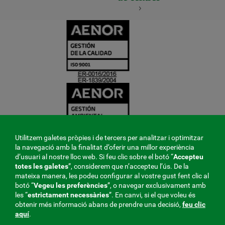
CERTIFICADO
Y
ACREDITACIO
Utilitzem galetes pròpies i de tercers per analitzar i optimitzar
la navegació amb la finalitat d’oferir una millor experiència
d’usuari al nostre lloc web. Si feu clic sobre el botó “
Accepteu
totes les galetes
”, considerem que n’accepteu l’ús. De la
mateixa manera, les podeu configurar al vostre gust fent clic al
botó “
Vegeu les preferències
”, o navegar exclusivament amb
les “
estrictament
necessàries
”. En canvi, si el que voleu és
obtenir més informació abans de prendre una decisió,
feu clic
aquí
.