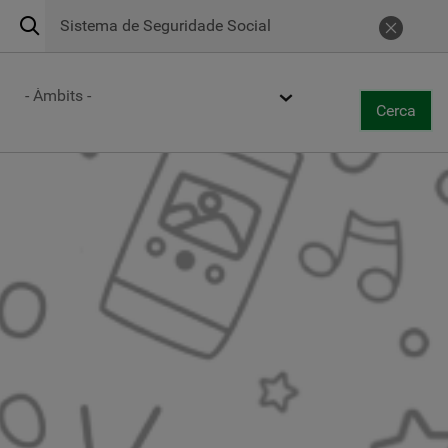
Cerca
Servei d'emergències les 24 hores
269
Cancel
Centres d'atenció
Ámbito
Cerca
Togg
Cerca
navi
Vés
al
contingut