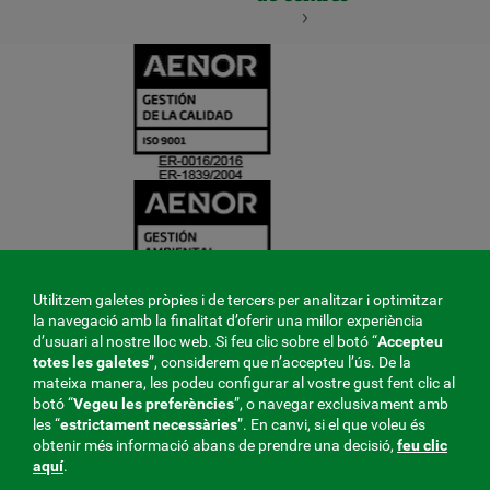
CERTIFICADO
Y
ACREDITACIO
Utilitzem galetes pròpies i de tercers per analitzar i optimitzar
la navegació amb la finalitat d’oferir una millor experiència
d’usuari al nostre lloc web. Si feu clic sobre el botó “
Accepteu
totes les galetes
”, considerem que n’accepteu l’ús. De la
mateixa manera, les podeu configurar al vostre gust fent clic al
botó “
Vegeu les preferències
”, o navegar exclusivament amb
les “
estrictament
necessàries
”. En canvi, si el que voleu és
obtenir més informació abans de prendre una decisió,
feu clic
aquí
.