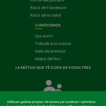
Portal del pacient
Racó de l'assessor
Racó de la salut
CONÓCENOS
Qui som?
Treballi a la mútua
Sala de premsa
Mapa del lloc
LA MÚTUA QUE TÉ CURA DE VOSALTRES
La
Mútua
que
té
cura
Utilitzem galetes pròpies i de tercers per analitzar i optimitzar
de