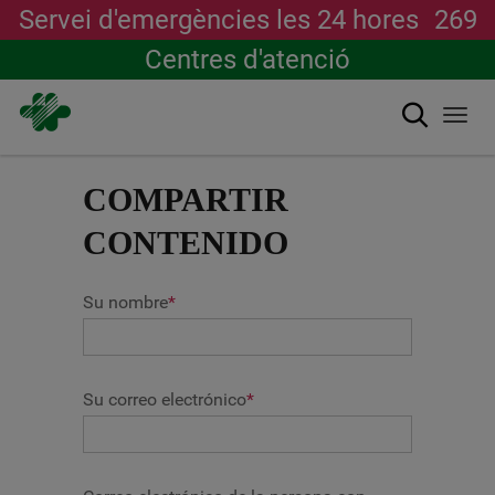
Servei d'emergències les 24 hores
269
Centres d'atenció
Cerca
Togg
navi
Vés
al
COMPARTIR
contingut
CONTENIDO
Su nombre
*
Su correo electrónico
*