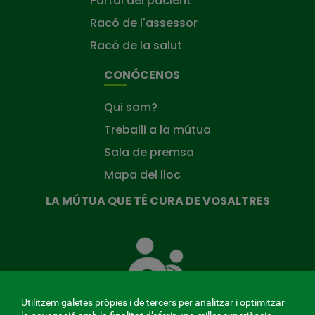
Portal del pacient
Racó de l'assessor
Racó de la salut
CONÓCENOS
Qui som?
Treballi a la mútua
Sala de premsa
Mapa del lloc
LA MÚTUA QUE TÉ CURA DE VOSALTRES
La
Mútua
que
té
cura
Utilitzem galetes pròpies i de tercers per analitzar i optimitzar
de