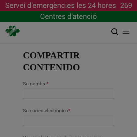
Servei d'emergències les 24 hores
269
Centres d'atenció
Cerca
Togg
navi
Vés
al
COMPARTIR
contingut
CONTENIDO
Su nombre
*
Su correo electrónico
*