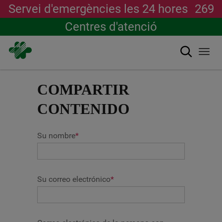
Servei d'emergències les 24 hores
269
Centres d'atenció
Cerca
Togg
navi
Vés
al
COMPARTIR
contingut
CONTENIDO
Su nombre
*
Su correo electrónico
*