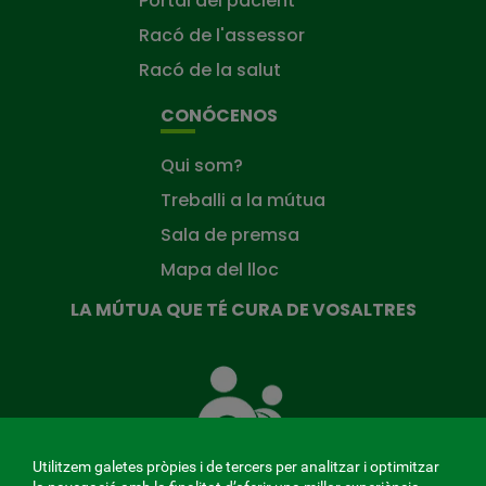
Portal del pacient
Racó de l'assessor
Racó de la salut
CONÓCENOS
Qui som?
Treballi a la mútua
Sala de premsa
Mapa del lloc
LA MÚTUA QUE TÉ CURA DE VOSALTRES
La
Mútua
que
té
cura
Utilitzem galetes pròpies i de tercers per analitzar i optimitzar
de