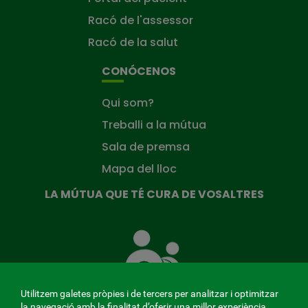
Racó de l'assessor
Racó de la salut
CONÓCENOS
Qui som?
Treballi a la mútua
Sala de premsa
Mapa del lloc
LA MÚTUA QUE TÉ CURA DE VOSALTRES
La
Mútua
que
té
cura
Utilitzem galetes pròpies i de tercers per analitzar i optimitzar
de
la navegació amb la finalitat d’oferir una millor experiència