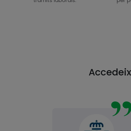
tràmits laborals.
per p
Accedeix 