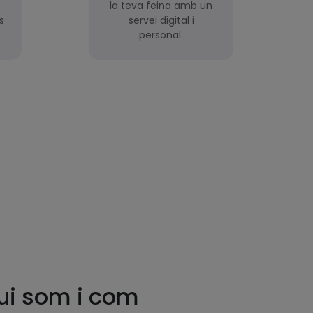
la teva feina amb un
s
servei digital i
.
personal.
ui som i com