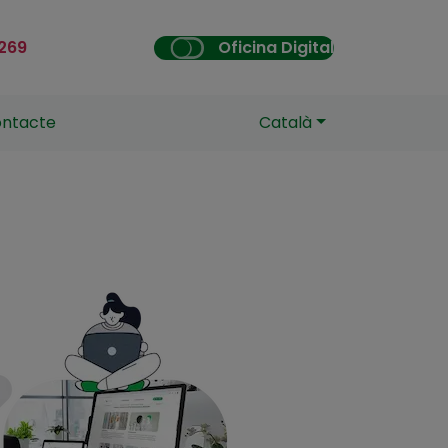
 269
Oficina Digital
ntacte
Català