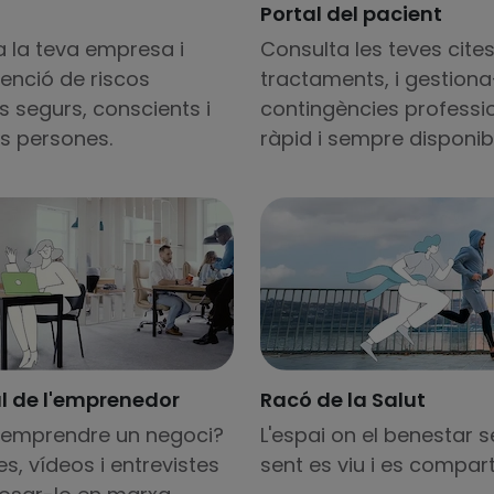
Portal del pacient
 la teva empresa i
Consulta les teves cites
enció de riscos
tractaments, i gestiona
s segurs, conscients i
contingències profession
s persones.
ràpid i sempre disponib
l de l'emprenedor
Racó de la Salut
emprendre un negoci?
L'espai on el benestar s
les, vídeos i entrevistes
sent es viu i es compart