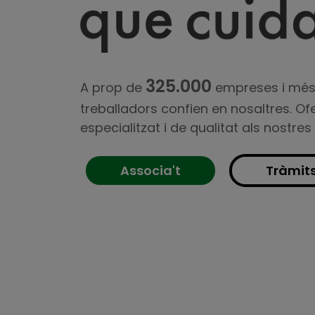
325.000
A prop de
empreses i mé
treballadors confien en nosaltres. Of
especialitzat i de qualitat als nostres
Associa't
Tràmit