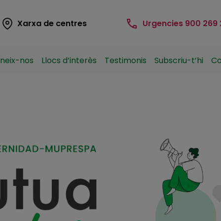
nding Navigation Branding
Xarxa de centres
Urgencies 900 269
anding Main Navigation
neix-nos
Llocs d’interès
Testimonis
Subscriu-t’hi
Co