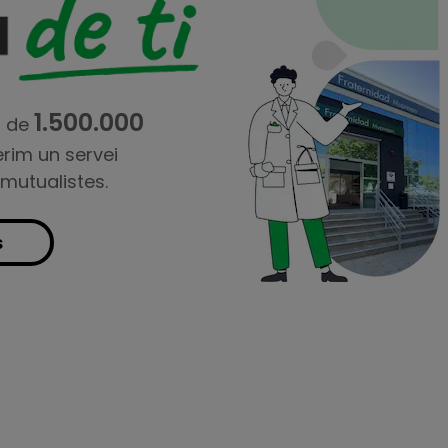
1.500.000
s de
erim un servei
 mutualistes.
s