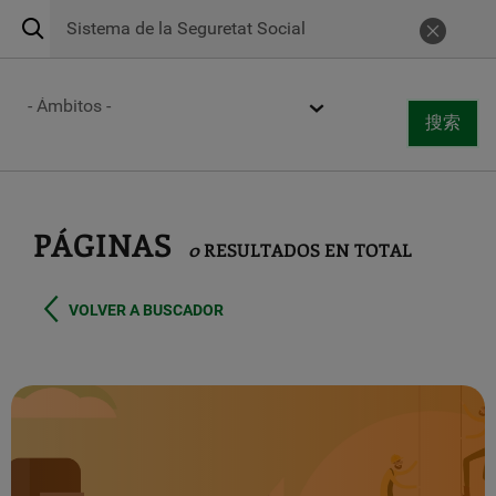
搜
Urgencias 24h
900 269 269
取消
索
Centros de atención
Ámbito
搜索
Togg
搜索
navi
跳
转
到
主
PÁGINAS
0
RESULTADOS EN TOTAL
要
内
容
VOLVER A BUSCADOR