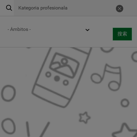
搜
Urgencias 24h
900 269 269
取消
索
Centros de atención
Ámbito
搜索
Togg
搜索
navi
跳
转
到
主
要
内
容