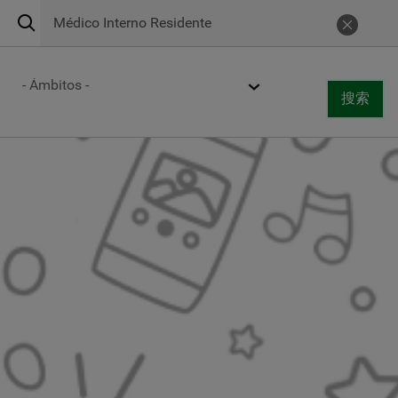
搜
Urgencias 24h
900 269 269
取消
索
Centros de atención
Ámbito
搜索
Togg
搜索
navi
跳
转
到
主
要
内
容