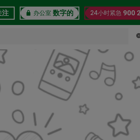
办公室
24小时紧急
关注
数字的
900 
了解我们
企业社会责任
劳工数字福利观察站
认证证