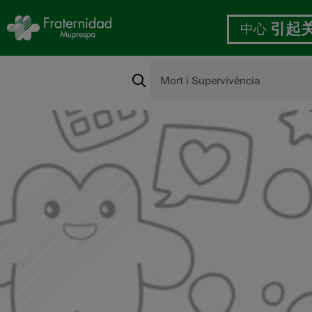
中心
引起
搜
索
跳
转
到
主
要
内
容