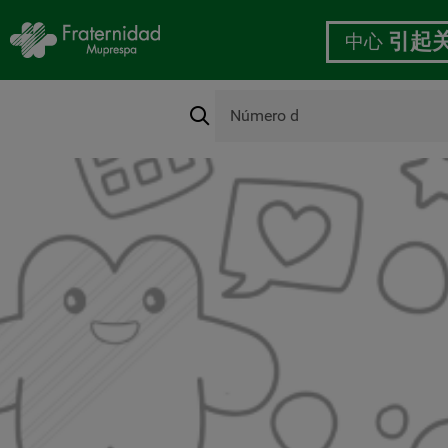
中心
引起
搜
索
跳
转
到
主
要
内
容