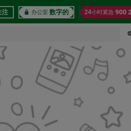
办公室
24小时紧急
关注
数字的
900 
了解我们
企业社会责任
劳工数字福利观察站
认证证