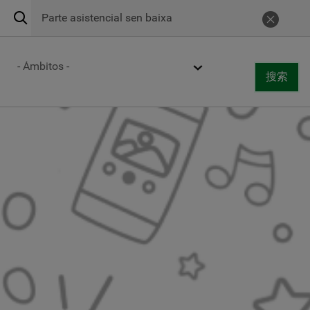
搜
Urgencias 24h
900 269 269
取消
索
Centros de atención
Ámbito
搜索
Togg
搜索
navi
跳
转
到
主
要
内
容