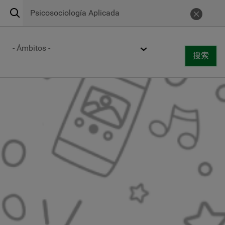
搜
Urgencias 24h
900 269 269
取消
索
Centros de atención
Ámbito
搜索
Togg
搜索
navi
跳
转
到
主
要
内
容