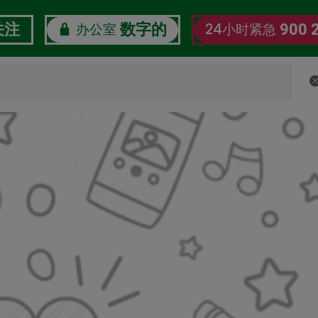
办公室
24小时紧急
关注
数字的
900 
了解我们
企业社会责任
劳工数字福利观察站
认证证