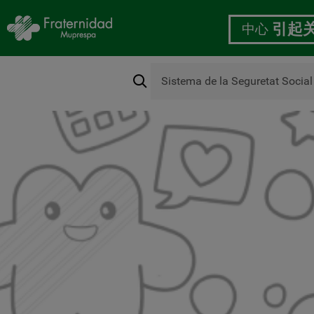
中心
引起
搜
索
跳
转
到
主
要
内
容