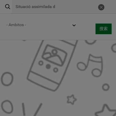
搜
Urgencias 24h
900 269 269
取消
索
Centros de atención
Ámbito
搜索
Togg
搜索
navi
跳
转
到
主
要
内
容