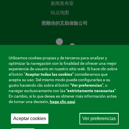
新闻发布室
站点地图
照顾你的互助保险公司
照
顾
您
的
Utilizamos cookies propias y de terceros para analizar y
共
optimizar la navegación con la finalidad de ofrecer una mejor
同
experiencia de usuario en nuestro sitio web. Si hace clic sobre
el botón “
Aceptar todas las cookies
” consideramos que
基
acepta su uso. Del mismo modo puede configurarlas a su
金
gusto haciendo clic sobre el botón ”
Ver preferencias
”, o
MENÚ
navegar exclusivamente con las
"estrictamente
necesarias
”.
En cambio, si lo que desea es obtener más información antes
REDES
de tomar una decisión,
haga clic aquí
.
SOCIALES
Aceptar cookies
Ver preferencias
与社会保障的相互合作者，275 Fraternidad-Muprespa
V20
2026