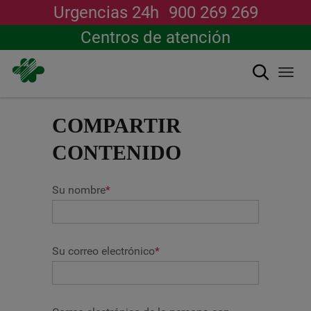
Urgencias 24h
900 269 269
Centros de atención
搜索
Togg
navi
跳
转
COMPARTIR
到
主
CONTENIDO
要
内
容
Su nombre
*
Su correo electrónico
*