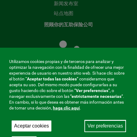
新闻发布室
站点地图
照顾你的互助保险公司
照
顾
您
的
Utilizamos cookies propias y de terceros para analizar y
共
optimizar la navegación con la finalidad de ofrecer una mejor
同
experiencia de usuario en nuestro sitio web. Si hace clic sobre
el botón “
Aceptar todas las cookies
” consideramos que
基
acepta su uso. Del mismo modo puede configurarlas a su
金
gusto haciendo clic sobre el botón ”
Ver preferencias
”, o
MENÚ
navegar exclusivamente con las
"estrictamente
necesarias
”.
En cambio, si lo que desea es obtener más información antes
REDES
de tomar una decisión,
haga clic aquí
.
SOCIALES
Aceptar cookies
Ver preferencias
与社会保障的相互合作者，275 Fraternidad-Muprespa
V20
2026