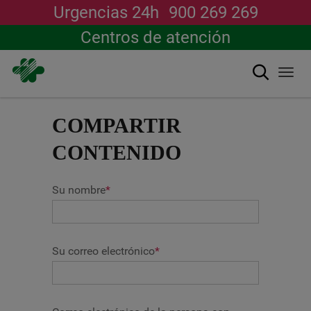
Urgencias 24h
900 269 269
Centros de atención
搜索
Togg
navi
跳
转
COMPARTIR
到
主
CONTENIDO
要
内
容
Su nombre
*
Su correo electrónico
*