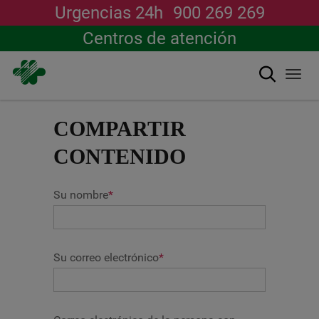
Urgencias 24h
900 269 269
Centros de atención
搜索
Togg
navi
跳
转
COMPARTIR
到
主
CONTENIDO
要
内
容
Su nombre
*
Su correo electrónico
*