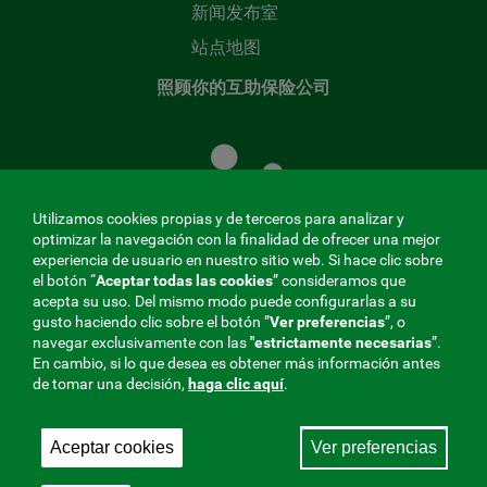
新闻发布室
站点地图
照顾你的互助保险公司
照
顾
您
的
Utilizamos cookies propias y de terceros para analizar y
共
optimizar la navegación con la finalidad de ofrecer una mejor
同
experiencia de usuario en nuestro sitio web. Si hace clic sobre
el botón “
Aceptar todas las cookies
” consideramos que
基
acepta su uso. Del mismo modo puede configurarlas a su
金
gusto haciendo clic sobre el botón ”
Ver preferencias
”, o
MENÚ
navegar exclusivamente con las
"estrictamente
necesarias
”.
En cambio, si lo que desea es obtener más información antes
REDES
de tomar una decisión,
haga clic aquí
.
SOCIALES
Aceptar cookies
Ver preferencias
与社会保障的相互合作者，275 Fraternidad-Muprespa
V20
2026