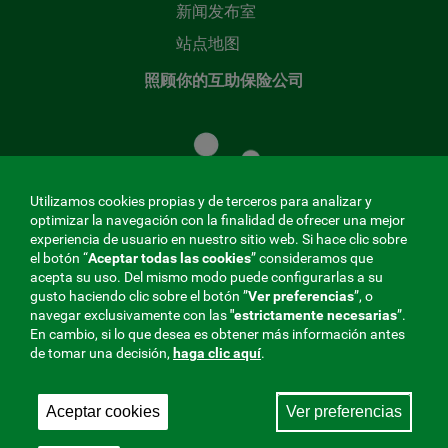
新闻发布室
站点地图
照顾你的互助保险公司
照
顾
您
的
Utilizamos cookies propias y de terceros para analizar y
共
optimizar la navegación con la finalidad de ofrecer una mejor
同
experiencia de usuario en nuestro sitio web. Si hace clic sobre
el botón “
Aceptar todas las cookies
” consideramos que
基
acepta su uso. Del mismo modo puede configurarlas a su
金
gusto haciendo clic sobre el botón ”
Ver preferencias
”, o
MENÚ
navegar exclusivamente con las
"estrictamente
necesarias
”.
En cambio, si lo que desea es obtener más información antes
REDES
de tomar una decisión,
haga clic aquí
.
SOCIALES
Aceptar cookies
Ver preferencias
与社会保障的相互合作者，275 Fraternidad-Muprespa
V20
2026