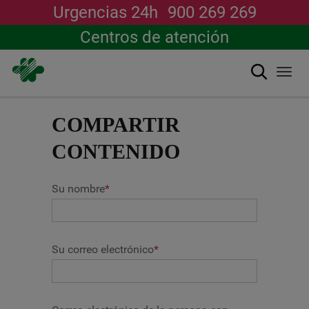
Urgencias 24h
900 269 269
Centros de atención
搜索
Togg
navi
跳
转
COMPARTIR
到
主
CONTENIDO
要
内
容
Su nombre
*
Su correo electrónico
*