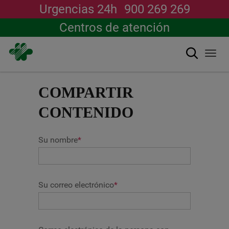
Urgencias 24h
900 269 269
Centros de atención
搜索
Togg
navi
跳
转
COMPARTIR
到
主
CONTENIDO
要
内
容
Su nombre
*
Su correo electrónico
*