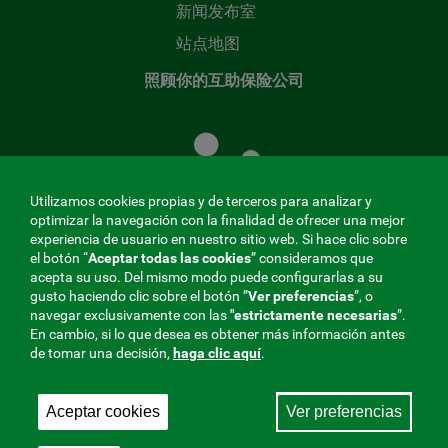
新闻发布室
站点地图
照顾你的互助保险公司
照
顾
您
的
Utilizamos cookies propias y de terceros para analizar y
共
optimizar la navegación con la finalidad de ofrecer una mejor
同
experiencia de usuario en nuestro sitio web. Si hace clic sobre
el botón “
Aceptar todas las cookies
” consideramos que
基
acepta su uso. Del mismo modo puede configurarlas a su
金
gusto haciendo clic sobre el botón ”
Ver preferencias
”, o
MENÚ
navegar exclusivamente con las
"estrictamente
necesarias
”.
En cambio, si lo que desea es obtener más información antes
REDES
de tomar una decisión,
haga clic aquí
.
SOCIALES
Aceptar cookies
Ver preferencias
与社会保障的相互合作者，275 Fraternidad-Muprespa
V20
2026