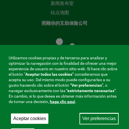
新闻发布室
站点地图
照顾你的互助保险公司
照
顾
您
的
Utilizamos cookies propias y de terceros para analizar y
共
optimizar la navegación con la finalidad de ofrecer una mejor
同
experiencia de usuario en nuestro sitio web. Si hace clic sobre
el botón “
Aceptar todas las cookies
” consideramos que
基
acepta su uso. Del mismo modo puede configurarlas a su
金
gusto haciendo clic sobre el botón ”
Ver preferencias
”, o
MENÚ
navegar exclusivamente con las
"estrictamente
necesarias
”.
En cambio, si lo que desea es obtener más información antes
REDES
de tomar una decisión,
haga clic aquí
.
SOCIALES
Aceptar cookies
Ver preferencias
与社会保障的相互合作者，275 Fraternidad-Muprespa
V20
2026