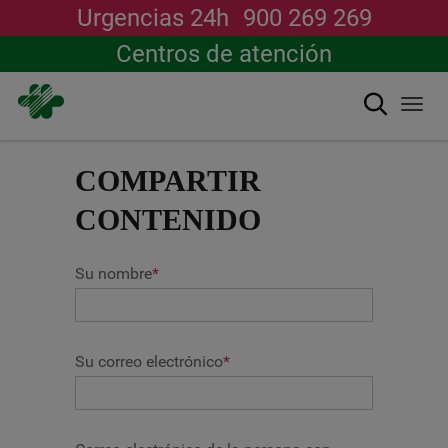
Urgencias 24h
900 269 269
Centros de atención
搜索
Togg
navi
跳
转
COMPARTIR
到
主
CONTENIDO
要
内
容
Su nombre
*
Su correo electrónico
*