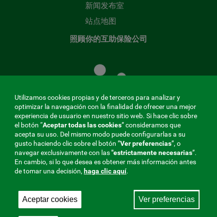
新闻发布室
站点地图
照顾你的互助保险公司
照
顾
您
的
Utilizamos cookies propias y de terceros para analizar y
共
optimizar la navegación con la finalidad de ofrecer una mejor
同
experiencia de usuario en nuestro sitio web. Si hace clic sobre
el botón “
Aceptar todas las cookies
” consideramos que
基
acepta su uso. Del mismo modo puede configurarlas a su
金
gusto haciendo clic sobre el botón ”
Ver preferencias
”, o
MENÚ
navegar exclusivamente con las
"estrictamente
necesarias
”.
En cambio, si lo que desea es obtener más información antes
REDES
de tomar una decisión,
haga clic aquí
.
SOCIALES
Aceptar cookies
Ver preferencias
与社会保障的相互合作者，275 Fraternidad-Muprespa
V20
2026