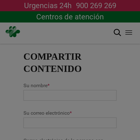
Urgencias 24h
900 269 269
Centros de atención
搜索
Togg
navi
跳
转
COMPARTIR
到
主
CONTENIDO
要
内
容
Su nombre
*
Su correo electrónico
*