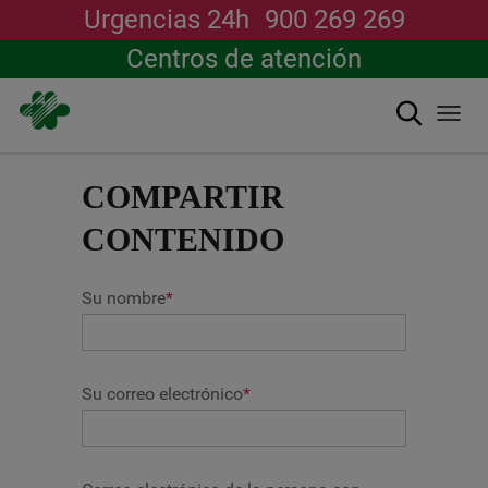
Urgencias 24h
900 269 269
Centros de atención
搜索
Togg
navi
跳
转
COMPARTIR
到
主
CONTENIDO
要
内
容
Su nombre
*
Su correo electrónico
*