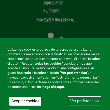
新闻发布室
站点地图
照顾你的互助保险公司
照
顾
您
的
Utilizamos cookies propias y de terceros para analizar y
共
optimizar la navegación con la finalidad de ofrecer una mejor
同
experiencia de usuario en nuestro sitio web. Si hace clic sobre
el botón “
Aceptar todas las cookies
” consideramos que
基
acepta su uso. Del mismo modo puede configurarlas a su
金
gusto haciendo clic sobre el botón ”
Ver preferencias
”, o
MENÚ
navegar exclusivamente con las
"estrictamente
necesarias
”.
En cambio, si lo que desea es obtener más información antes
REDES
de tomar una decisión,
haga clic aquí
.
SOCIALES
Aceptar cookies
Ver preferencias
与社会保障的相互合作者，275 Fraternidad-Muprespa
V20
2026