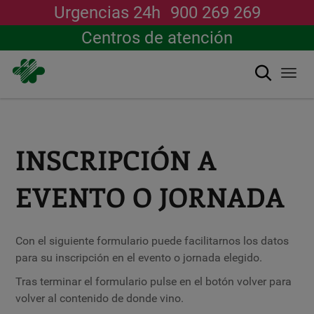
Urgencias 24h
900 269 269
Centros de atención
搜索
Togg
navi
跳
转
到
主
INSCRIPCIÓN A
要
内
容
EVENTO O JORNADA
Con el siguiente formulario puede facilitarnos los datos
para su inscripción en el evento o jornada elegido.
Tras terminar el formulario pulse en el botón volver para
volver al contenido de donde vino.