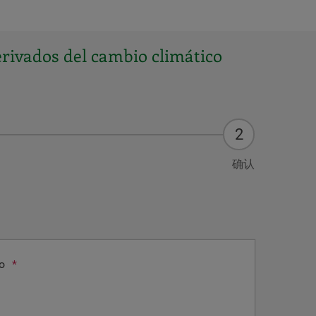
erivados del cambio climático
确认
o
*