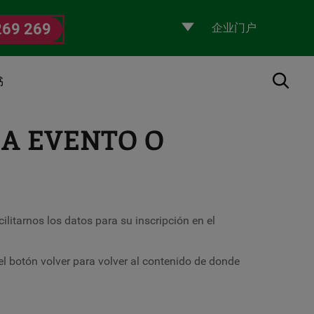
Selecciona
269 269
un
perfil
搜索
书
 A EVENTO O
ilitarnos los datos para su inscripción en el
 el botón volver para volver al contenido de donde