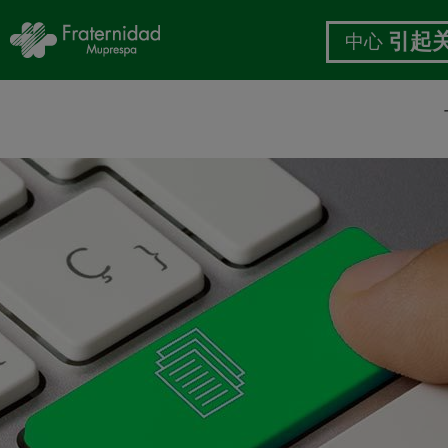
中心
引起
跳
转
到
主
要
内
容