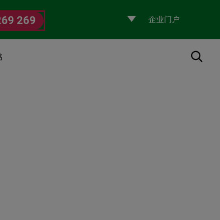
Selecciona
269 269
un
perfil
搜索
书