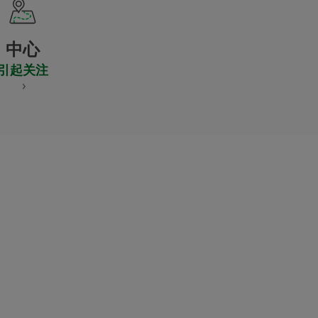
中心
引起关注
S
NES