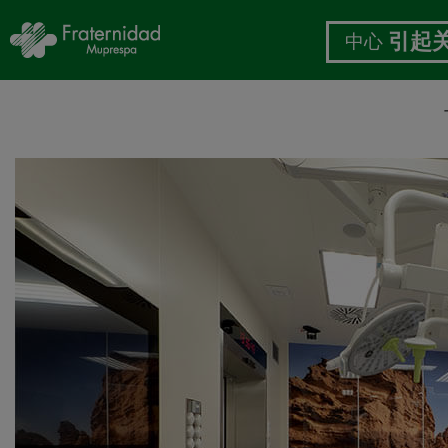
中心
引起
跳
转
到
主
要
内
容