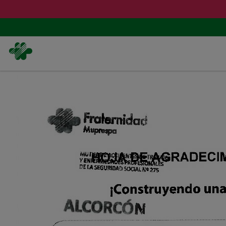
跳
转
到
主
要
内
容