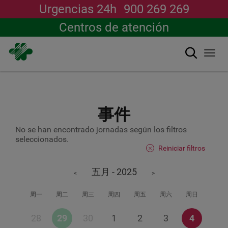
Urgencias 24h
900 269 269
Centros de atención
搜索
Togg
navi
跳
转
到
主
事件
要
内
No se han encontrado jornadas según los filtros
容
seleccionados.
Reiniciar filtros
五月 - 2025
<
>
周一
周二
周三
周四
周五
周六
周日
28
29
30
1
2
3
4