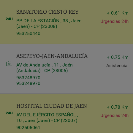
SANATORIO CRISTO REY
0.61 Km
PP DE LA ESTACIÓN , 38 , Jaén
Urgencias 24h
Query
(Jaén) - CP (23008)
Search
953250440
Centros
ASEPEYO-JAEN-ANDALUCÍA
0.75 Km
AV de Andalucía , 11 , Jaén
Asistencial
(Andalucía) - CP (23006)
953248970
953248970
HOSPITAL CIUDAD DE JAEN
0.78 Km
AV DEL EJÉRCITO ESPAÑOL ,
Urgencias 24h
10 , Jaén (Jaén) - CP (23007)
Apply
902505061