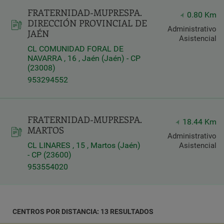
FRATERNIDAD-MUPRESPA.
纬
0.80 Km
DIRECCIÓN PROVINCIAL DE
度
Administrativo
JAÉN
经
Asistencial
度
CL COMUNIDAD FORAL DE
NAVARRA , 16 , Jaén (Jaén) - CP
(23008)
953294552
Distancia
FRATERNIDAD-MUPRESPA.
*
18.44 Km
MARTOS
Distance
Administrativo
in
CL LINARES , 15 , Martos (Jaén)
Asistencial
公
- CP (23600)
里
953554020
Servicios
CENTROS POR DISTANCIA: 13 RESULTADOS