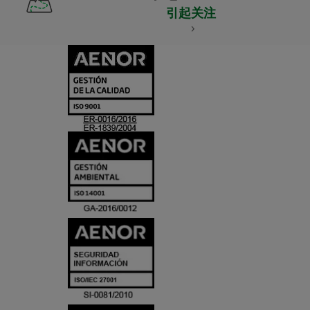
引起关注
CERTIFICADO
Y
ACREDITACIO