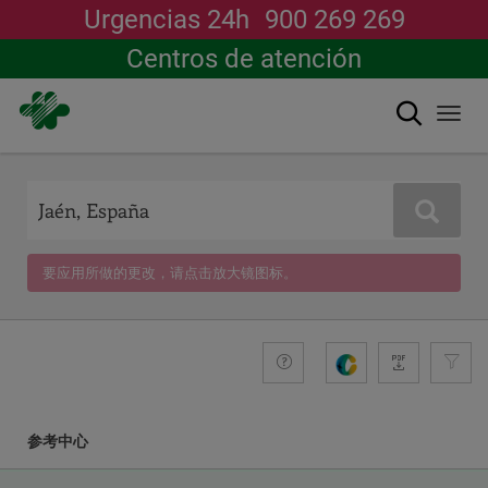
Urgencias 24h
900 269 269
Centros de atención
搜索
Togg
navi
跳
转
到
搜索
主
要
内
要应用所做的更改，请点击放大镜图标。
容
+compromiso
Guide
生
成
参考中心
COORDINATES