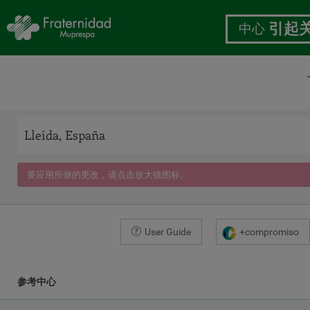
中心
引起
跳
转
到
主
要
内
要应用所做的更改，请点击放大镜图标。
容
User Guide
+compromiso
参考中心
COORDINATES