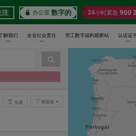
办公室
24小时紧急
关注
数字的
900 
了解我们
企业社会责任
劳工数字福利观察站
认证证
搜索
筛选器
生成