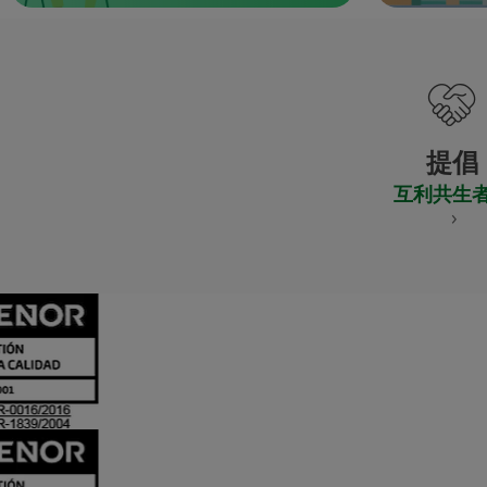
提倡
互利共生