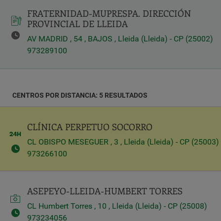
FRATERNIDAD-MUPRESPA. DIRECCIÓN
纬
PROVINCIAL DE LLEIDA
度
AV MADRID , 54 , BAJOS , Lleida (Lleida) - CP (25002)
973289100
经
度
CENTROS POR DISTANCIA: 5 RESULTADOS
Distancia
CLÍNICA PERPETUO SOCORRO
*
CL OBISPO MESEGUER , 3 , Lleida (Lleida) - CP (25003)
Distance
in
973266100
公
里
ASEPEYO-LLEIDA-HUMBERT TORRES
CL Humbert Torres , 10 , Lleida (Lleida) - CP (25008)
Servicios
973234056