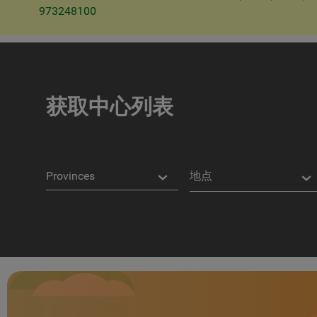
973248100
获取中心列表
省
地
份
点