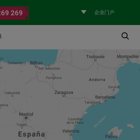
Selecciona
269 269
un
perfil
搜索
书