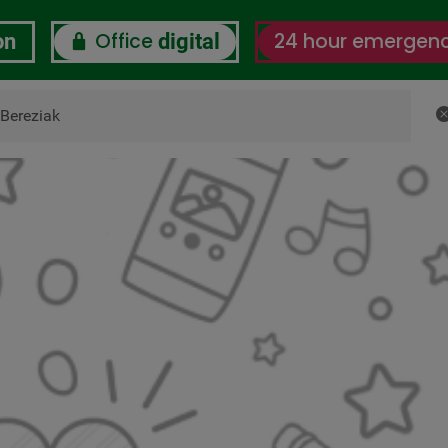
Office
24 hour emergen
on
digital
C
 us
CSR
Certifications
Labor-Digital Wellbein