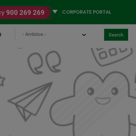
Selecciona
cy
900 269 269
un
perfil
Ámbito
Search
ancel
g Observatory
Search