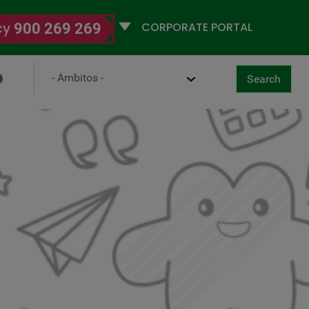
Selecciona
cy
900 269 269
un
perfil
Ámbito
Search
ancel
g Observatory
Search