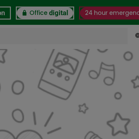
Office
24 hour emergen
on
digital
C
 us
CSR
Certifications
Labor-Digital Wellbein