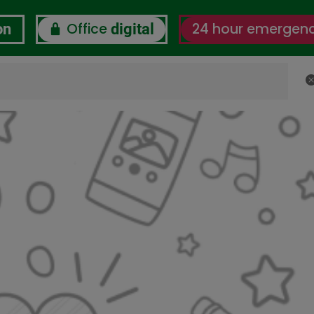
Office
24 hour emergen
on
digital
C
 us
CSR
Certifications
Labor-Digital Wellbein