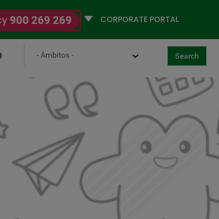
Selecciona
cy
900 269 269
un
perfil
Ámbito
Search
ancel
g Observatory
Search