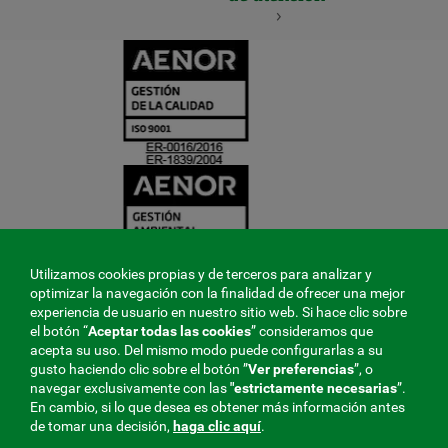
CERTIFICADO
Y
ACREDITACIO
Utilizamos cookies propias y de terceros para analizar y
optimizar la navegación con la finalidad de ofrecer una mejor
experiencia de usuario en nuestro sitio web. Si hace clic sobre
el botón “
Aceptar todas las cookies
” consideramos que
acepta su uso. Del mismo modo puede configurarlas a su
gusto haciendo clic sobre el botón ”
Ver preferencias
”, o
navegar exclusivamente con las
"estrictamente
necesarias
”.
En cambio, si lo que desea es obtener más información antes
de tomar una decisión,
haga clic aquí
.