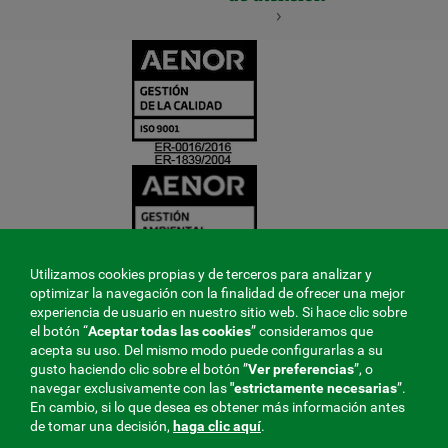
CERTIFICADO
Y
ACREDITACIO
Utilizamos cookies propias y de terceros para analizar y
optimizar la navegación con la finalidad de ofrecer una mejor
experiencia de usuario en nuestro sitio web. Si hace clic sobre
el botón “
Aceptar todas las cookies
” consideramos que
acepta su uso. Del mismo modo puede configurarlas a su
gusto haciendo clic sobre el botón ”
Ver preferencias
”, o
navegar exclusivamente con las
"estrictamente
necesarias
”.
En cambio, si lo que desea es obtener más información antes
de tomar una decisión,
haga clic aquí
.