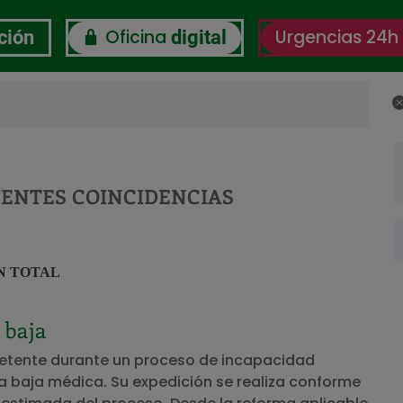
Oficina
Urgencias 24h
ción
digital
C
RSC
Certificaciones
Observatorio Bienestar La
IENTES COINCIDENCIAS
N TOTAL
 baja
etente durante un proceso de incapacidad
a baja médica. Su expedición se realiza conforme