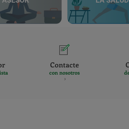
ASESOR
LA SALUD
or
Contacte
ista
con nosotros
d
CERTIFICADO
Y
ACREDITACIO