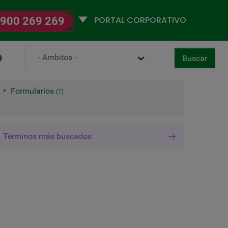
Selecciona
900 269 269
un
perfil
Ámbito
Buscar
ancelar
boral-Digital
Buscar
Diccionario
2
Formularios
1
Términos más buscados