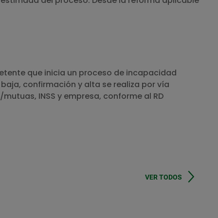
 estimada del proceso. Desde la reforma aplicable
etente que inicia un proceso de incapacidad
aja, confirmación y alta se realiza por vía
ud/mutuas, INSS y empresa, conforme al RD
VER TODOS