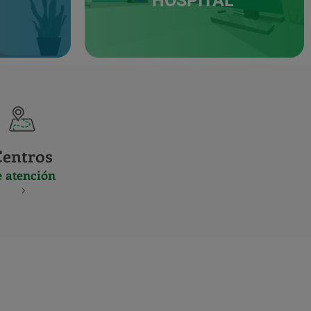
HOSPITAL
Centros
e atención
S
NES