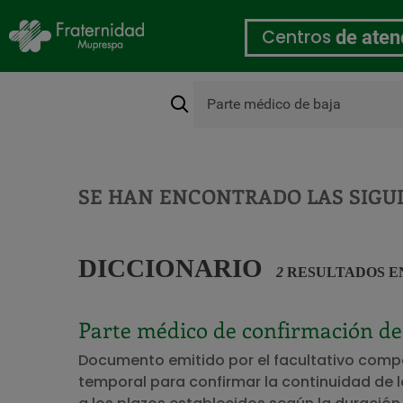
Centros
de aten
Buscar
Conócenos
Pasar
al
contenido
principal
SE HAN ENCONTRADO LAS SIGU
DICCIONARIO
2
RESULTADOS E
Parte médico de confirmación de
Documento emitido por el facultativo comp
temporal para confirmar la continuidad de l