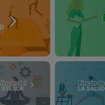
UD
Rincón del
Rincón de
ASESOR
LA SALUD