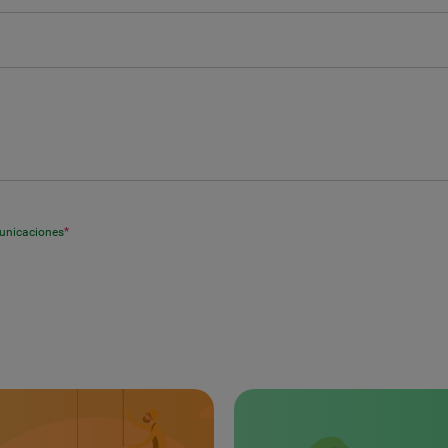
municaciones
*