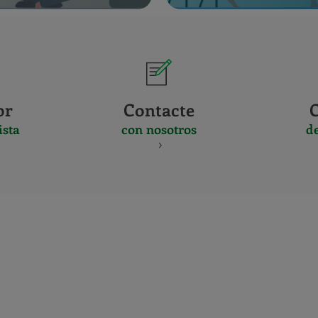
or
Contacte
ista
con nosotros
d
CERTIFICADO
Y
ACREDITACIO