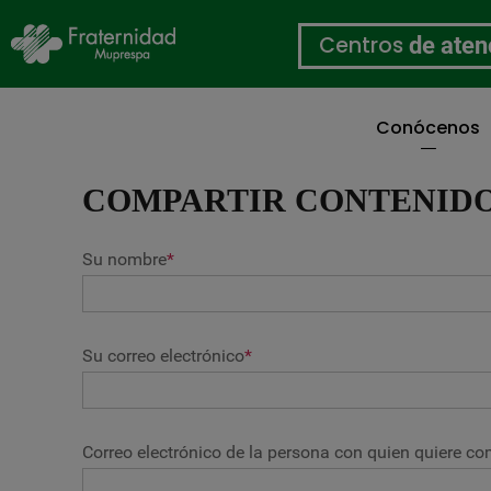
Centros
de aten
Conócenos
Pasar
al
COMPARTIR CONTENID
contenido
principal
Su nombre
*
Su correo electrónico
*
Correo electrónico de la persona con quien quiere com