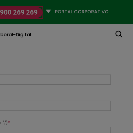
Selecciona
900 269 269
un
perfil
Buscar
boral-Digital
",")
*