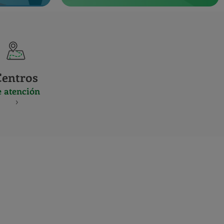
Centros
e atención
S
NES