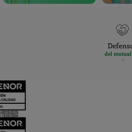
Defens
del mutual